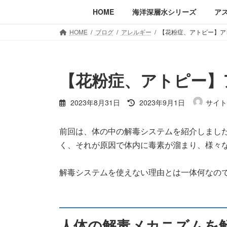
コ
ナ
HOME
海洋深層水シリーズ
ア
ン
ビ
テ
ゲ
HOME
ブログ
アレルギー
【花粉症、アトピー】ア
ン
ー
ツ
シ
へ
ョ
【花粉症、アトピー】
ス
ン
キ
に
最
ッ
移
2023年8月31日
2023年9月1日
サイト
終
プ
動
更
前回は、体の中の解毒システムを紹介しまし
新
日
く、それが原因で体内に毒素が溜まり、様々
時
:
解毒システムを使えない理由とは一体何なの
人体の解毒メカニズムを